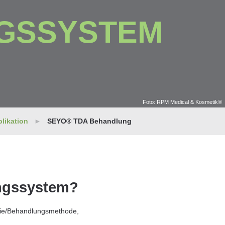
GS­SYSTEM
Foto: RPM Medical & Kosmetik®
likation
SEYO® TDA Behandlung
ngssystem?
apie/Behandlungsmethode,