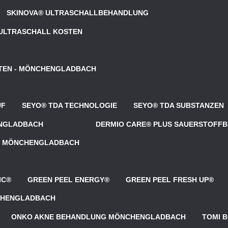
SKINOVA® ULTRASCHALLBEHANDLUNG
 ULTRASCHALL KOSTEN
OSTEN - MÖNCHENGLADBACH
UF
SEYO® TDA TECHNOLOGIE
SEYO® TDA SUBSTANZEN
ENGLADBACH
DERMIO CARE® PLUS SAUERSTOFF
 - MÖNCHENGLADBACH
IC®
GREEN PEEL ENERGY®
GREEN PEEL FRESH UP®
NCHENGLADBACH
ONKO AKNE BEHANDLUNG MÖNCHENGLADBACH
TOMI 